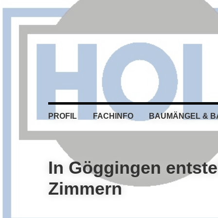
Skip
Skip
Skip
Skip
to
to
to
to
primary
main
primary
footer
navigation
content
sidebar
PROFIL
FACHINFO
BAUMÄNGEL & 
In Göggingen entste
Zimmern