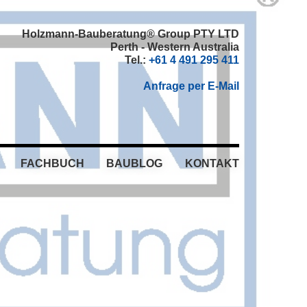
Holzmann-Bauberatung® Group PTY LTD
Perth - Western Australia
Tel.:
+61 4 491 295 411
Anfrage per E-Mail
FACHBUCH
BAUBLOG
KONTAKT