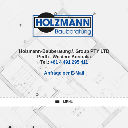
Skip
Skip
Skip
Skip
to
to
to
to
primary
main
primary
footer
navigation
content
sidebar
Holzmann-Bauberatung® Group PTY LTD
Perth - Western Australia
Tel.:
+61 4 491 295 411
Anfrage per E-Mail
MENU