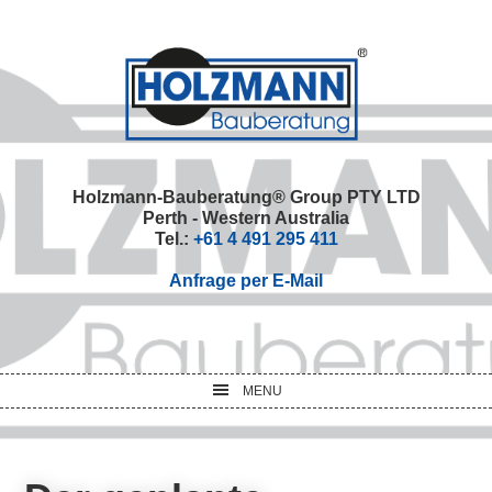
Skip
Skip
Skip
Skip
to
to
to
to
primary
main
primary
footer
navigation
content
sidebar
Holzmann-Bauberatung® Group PTY LTD
Perth - Western Australia
Tel.:
+61 4 491 295 411
Anfrage per E-Mail
MENU