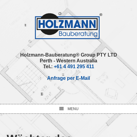
Skip
Skip
Skip
Skip
to
to
to
to
primary
main
primary
footer
navigation
content
sidebar
Holzmann-Bauberatung® Group PTY LTD
Perth - Western Australia
Tel.:
+61 4 491 295 411
Anfrage per E-Mail
MENU