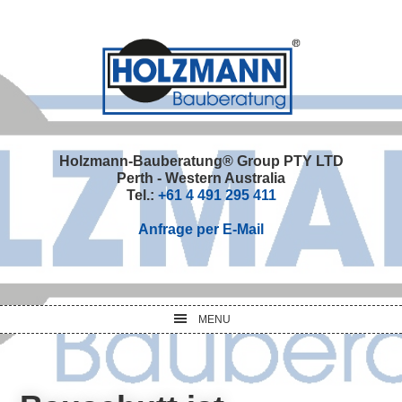
Skip
Skip
Skip
Skip
to
to
to
to
primary
main
primary
footer
navigation
content
sidebar
Holzmann-Bauberatung® Group PTY LTD
Perth - Western Australia
Tel.:
+61 4 491 295 411
Anfrage per E-Mail
MENU