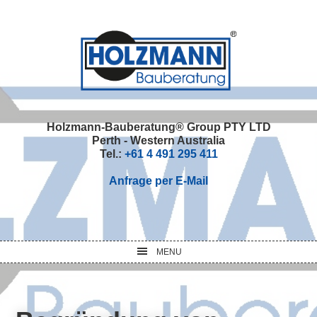
Skip
Skip
Skip
Skip
to
to
to
to
primary
main
primary
footer
navigation
content
sidebar
Holzmann-Bauberatung® Group PTY LTD
Perth - Western Australia
Tel.:
+61 4 491 295 411
Anfrage per E-Mail
MENU