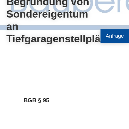
Begründung von
Sondereigentum
an
Tiefgaragenstellplätzen
Anfrage
BGB § 95