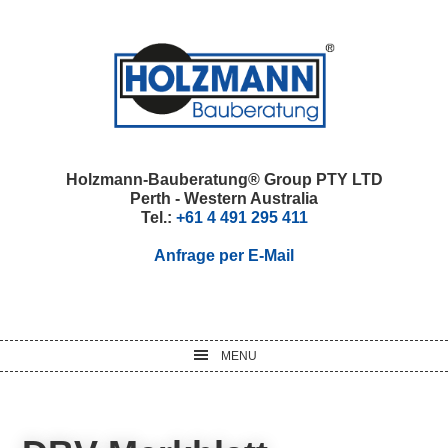
Skip
Skip
Skip
Skip
to
to
to
to
primary
main
primary
footer
navigation
content
sidebar
Holzmann-Bauberatung® Group PTY LTD
Perth - Western Australia
Tel.:
+61 4 491 295 411
Anfrage per E-Mail
MENU