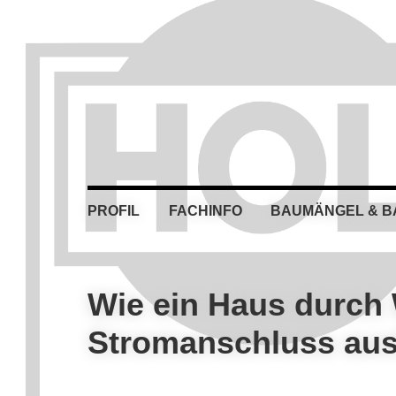
Skip
Skip
Skip
Skip
to
to
to
to
primary
main
primary
footer
navigation
content
sidebar
PROFIL
FACHINFO
BAUMÄNGEL & 
Wie ein Haus durch
Stromanschluss au