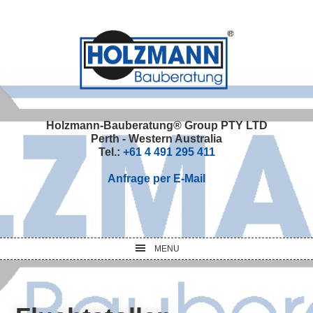
Skip
Skip
Skip
Skip
to
to
to
to
primary
main
primary
footer
navigation
content
sidebar
Holzmann-Bauberatung® Group PTY LTD
Perth - Western Australia
Tel.:
+61 4 491 295 411
Anfrage per E-Mail
MENU