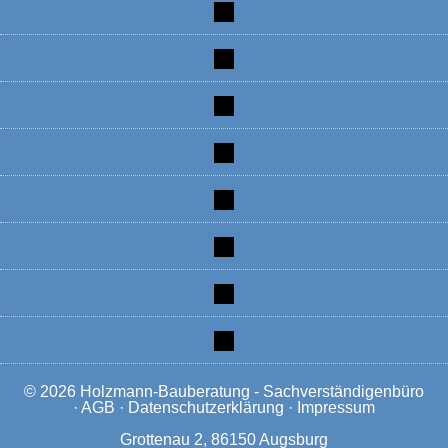
tiktok
instagram
facebook
linkedin
xing
linkedin
mobile
mail
© 2026
Holzmann-Bauberatung - Sachverständigenbüro
·
AGB
·
Datenschutzerklärung
·
Impressum
Grottenau 2, 86150 Augsburg