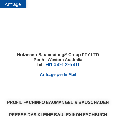
Anfrage
Skip
Skip
Skip
Skip
to
to
to
to
primary
main
primary
footer
navigation
content
sidebar
Holzmann-Bauberatung® Group PTY LTD
Perth - Western Australia
Tel.:
+61 4 491 295 411
Anfrage per E-Mail
PROFIL
FACHINFO
BAUMÄNGEL & BAUSCHÄDEN
PRESSE
DAS KLEINE BAULEXIKON
FACHBUCH