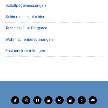
Schallpegelmessungen
Schimmelpilzgutachten
Technical Due Diligence
Wohnflächenberechnungen
Zustandsfeststellungen
tiktok
instagram
facebook
linkedin
xing
linkedin
mobile
mail