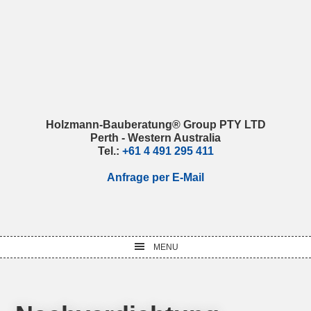
Skip
Skip
Skip
Skip
to
to
to
to
primary
main
primary
footer
navigation
content
sidebar
Holzmann-Bauberatung® Group PTY LTD
Perth - Western Australia
Tel.:
+61 4 491 295 411
Anfrage per E-Mail
MENU