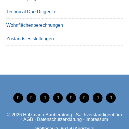
Technical Due Diligence
Wohnflächenberechnungen
Zustandsfeststellungen
tiktok
instagram
facebook
linkedin
xing
linkedin
mobile
mail
© 2026
Holzmann-Bauberatung - Sachverständigenbüro
·
AGB
·
Datenschutzerklärung
·
Impressum
Grottenau 2, 86150 Augsburg