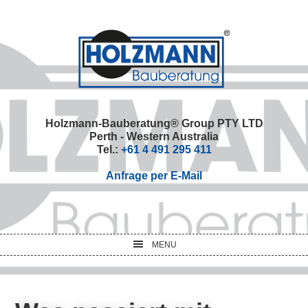
Skip
Skip
Skip
Skip
to
to
to
to
primary
main
primary
footer
navigation
content
sidebar
Holzmann-Bauberatung® Group PTY LTD
Perth - Western Australia
Tel.:
+61 4 491 295 411
Anfrage per E-Mail
MENU