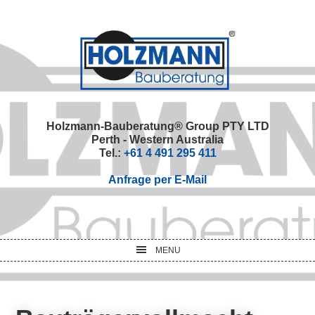
Skip
Skip
Skip
Skip
to
to
to
to
primary
main
primary
footer
navigation
content
sidebar
Holzmann-Bauberatung® Group PTY LTD
Perth - Western Australia
Tel.:
+61 4 491 295 411
Anfrage per E-Mail
MENU