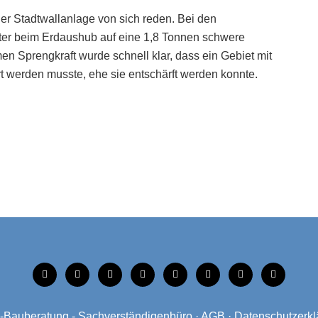
er Stadtwallanlage von sich reden. Bei den
iter beim Erdaushub auf eine 1,8 Tonnen schwere
n Sprengkraft wurde schnell klar, dass ein Gebiet mit
 werden musste, ehe sie entschärft werden konnte.
tiktok
instagram
facebook
linkedin
xing
linkedin
mobile
mail
Bauberatung - Sachverständigenbüro
·
AGB
·
Datenschutzerkl