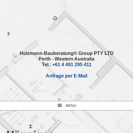
Skip
Skip
Skip
Skip
to
to
to
to
primary
main
primary
footer
navigation
content
sidebar
Holzmann-Bauberatung® Group PTY LTD
Perth - Western Australia
Tel.:
+61 4 491 295 411
Anfrage per E-Mail
MENU