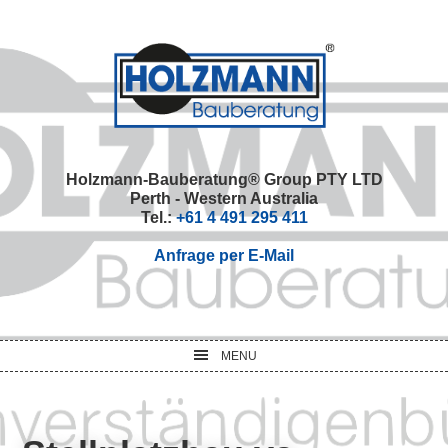
Skip
Skip
Skip
Skip
to
to
to
to
primary
main
primary
footer
navigation
content
sidebar
Holzmann-Bauberatung® Group PTY LTD
Perth - Western Australia
Tel.:
+61 4 491 295 411
Anfrage per E-Mail
MENU