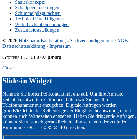
Sanierkonzepte
Schallpegelmessungen
Schimmelpilzgutachten
Technical Due Diligence
Wohnflächenberechnungen
Zustandsfeststellungen
© 2026
Holzmann-Bauberatung - Sachverständigenbüro
·
AGB
·
Datenschutzerklärung
·
Impressum
Grottenau 2, 86150 Augsburg
Close
Slide-in Widget
Nehmen Sie kostenfrei Kontakt mit uns auf. Um Ihre Anfrage
zeitnah beantworten zu können, bitten wir Sie uns Ihre
Telefonnummer mit anzugeben. Digitale Anfragen werden
grundsätzlich in der Reihenfolge der Eingänge beantwortet, damit
können auch Wartezeiten entstehen. Haben Sie dringende Anfragen,
können Sie uns auch gerne direkt telefonisch unter der zentralen
Rufnummer 0821 - 60 85 65 40 erreichen.