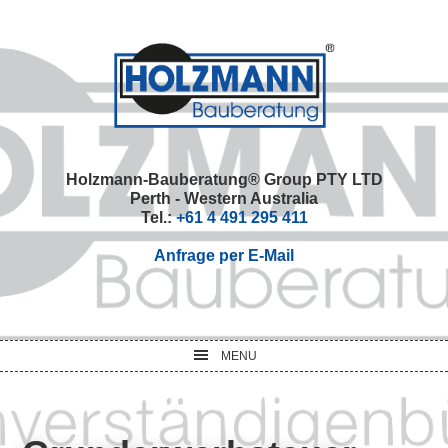
Skip
Skip
Skip
Skip
to
to
to
to
primary
main
primary
footer
navigation
content
sidebar
Holzmann-Bauberatung® Group PTY LTD
Perth - Western Australia
Tel.:
+61 4 491 295 411
Anfrage per E-Mail
MENU