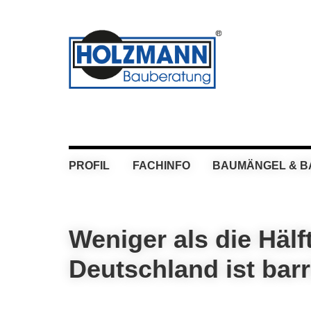
Skip
Skip
Skip
Skip
to
to
to
to
primary
main
primary
footer
navigation
content
sidebar
PROFIL
FACHINFO
BAUMÄNGEL & 
Weniger als die Häl
Deutschland ist bar