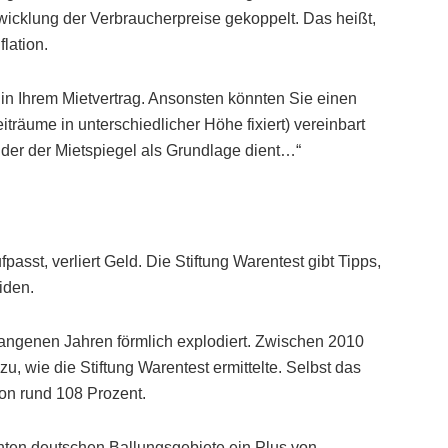
wicklung der Verbraucherpreise gekoppelt. Das heißt,
lation.
 in Ihrem Mietvertrag. Ansonsten könnten Sie einen
iträume in unterschiedlicher Höhe fixiert) vereinbart
 der der Mietspiegel als Grundlage dient…“
asst, verliert Geld. Die Stiftung Warentest gibt Tipps,
iden.
gangenen Jahren förmlich explodiert. Zwischen 2010
u, wie die Stiftung Warentest ermittelte. Selbst das
on rund 108 Prozent.
hten deutschen Ballungsgebiete ein Plus von