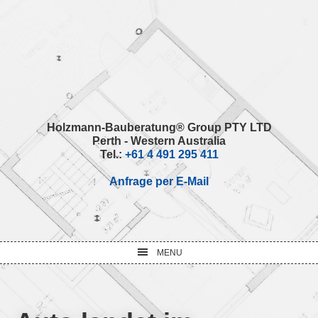
Skip
Skip
Skip
Skip
to
to
to
to
primary
main
primary
footer
navigation
content
sidebar
Holzmann-Bauberatung® Group PTY LTD
Perth - Western Australia
Tel.:
+61 4 491 295 411
Anfrage per E-Mail
MENU