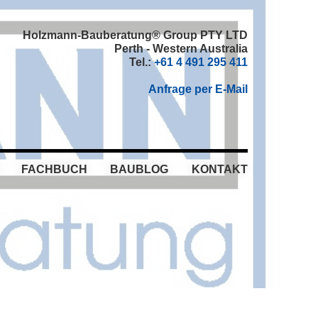
Holzmann-Bauberatung® Group PTY LTD
Perth - Western Australia
Tel.:
+61 4 491 295 411
Anfrage per E-Mail
FACHBUCH
BAUBLOG
KONTAKT