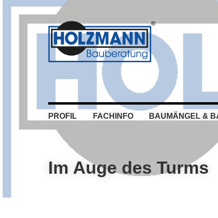
Skip
Skip
Skip
Skip
to
to
to
to
primary
main
primary
footer
navigation
content
sidebar
PROFIL
FACHINFO
BAUMÄNGEL & 
Im Auge des Turms