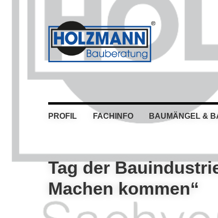
Skip
Skip
Skip
Skip
to
to
to
to
primary
main
primary
footer
navigation
content
sidebar
PROFIL
FACHINFO
BAUMÄNGEL & 
Tag der Bauindustri
Machen kommen“