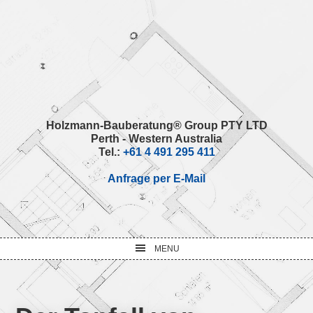
Skip
Skip
Skip
Skip
to
to
to
to
primary
main
primary
footer
navigation
content
sidebar
Holzmann-Bauberatung® Group PTY LTD
Perth - Western Australia
Tel.:
+61 4 491 295 411
Anfrage per E-Mail
MENU