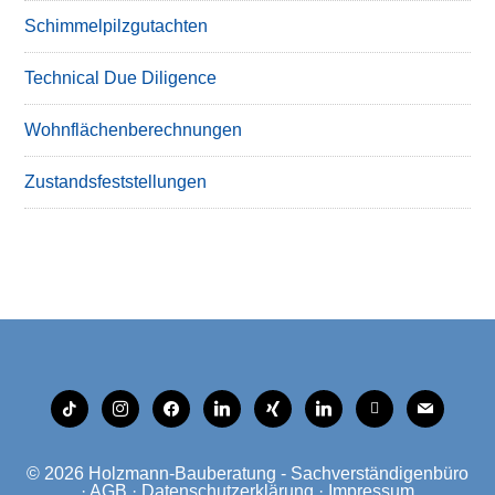
Schimmelpilzgutachten
Technical Due Diligence
Wohnflächenberechnungen
Zustandsfeststellungen
tiktok
instagram
facebook
linkedin
xing
linkedin
mobile
mail
© 2026
Holzmann-Bauberatung - Sachverständigenbüro
·
AGB
·
Datenschutzerklärung
·
Impressum