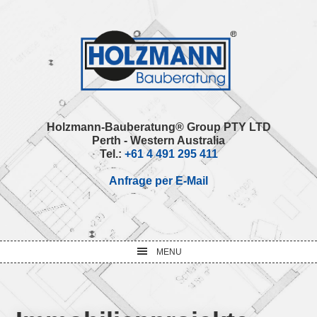
Skip
Skip
Skip
Skip
to
to
to
to
primary
main
primary
footer
navigation
content
sidebar
Holzmann-Bauberatung® Group PTY LTD
Perth - Western Australia
Tel.:
+61 4 491 295 411
Anfrage per E-Mail
MENU