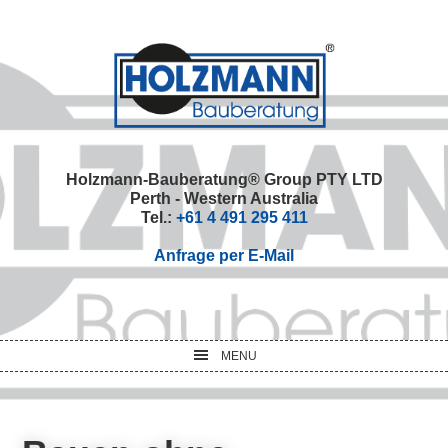
Skip
Skip
Skip
Skip
to
to
to
to
primary
main
primary
footer
navigation
content
sidebar
Holzmann-Bauberatung® Group PTY LTD
Perth - Western Australia
Tel.:
+61 4 491 295 411
Anfrage per E-Mail
MENU