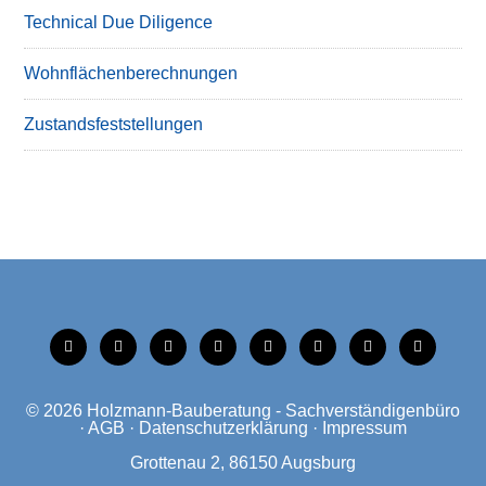
Technical Due Diligence
Wohnflächenberechnungen
Zustandsfeststellungen
tiktok
instagram
facebook
linkedin
xing
linkedin
mobile
mail
© 2026
Holzmann-Bauberatung - Sachverständigenbüro
·
AGB
·
Datenschutzerklärung
·
Impressum
Grottenau 2, 86150 Augsburg