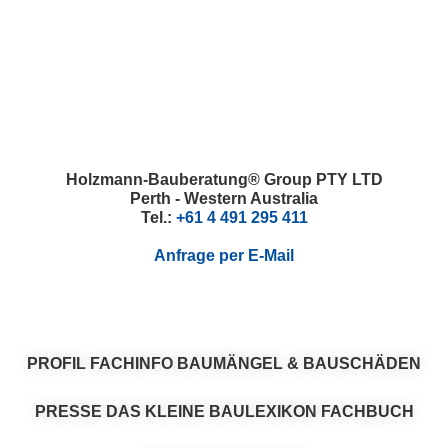
Skip
Skip
Skip
Skip
to
to
to
to
primary
main
primary
footer
navigation
content
sidebar
Holzmann-Bauberatung® Group PTY LTD
Perth - Western Australia
Tel.:
+61 4 491 295 411
Anfrage per E-Mail
PROFIL
FACHINFO
BAUMÄNGEL & BAUSCHÄDEN
PRESSE
DAS KLEINE BAULEXIKON
FACHBUCH