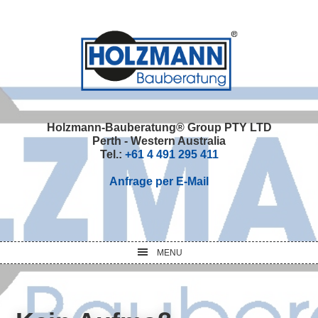
Skip
Skip
Skip
Skip
to
to
to
to
primary
main
primary
footer
navigation
content
sidebar
Holzmann-Bauberatung® Group PTY LTD
Perth - Western Australia
Tel.:
+61 4 491 295 411
Anfrage per E-Mail
MENU