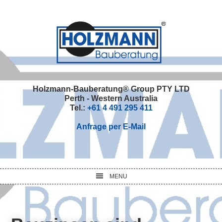
Skip
Skip
Skip
Skip
to
to
to
to
primary
main
primary
footer
navigation
content
sidebar
Holzmann-Bauberatung® Group PTY LTD
Perth - Western Australia
Tel.:
+61 4 491 295 411
Anfrage per E-Mail
MENU