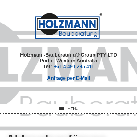
Skip
Skip
Skip
Skip
to
to
to
to
primary
main
primary
footer
navigation
content
sidebar
Holzmann-Bauberatung® Group PTY LTD
Perth - Western Australia
Tel.:
+61 4 491 295 411
Anfrage per E-Mail
MENU