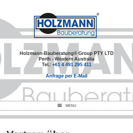
Skip
Skip
Skip
Skip
to
to
to
to
primary
main
primary
footer
navigation
content
sidebar
Holzmann-Bauberatung® Group PTY LTD
Perth - Western Australia
Tel.:
+61 4 491 295 411
Anfrage per E-Mail
MENU