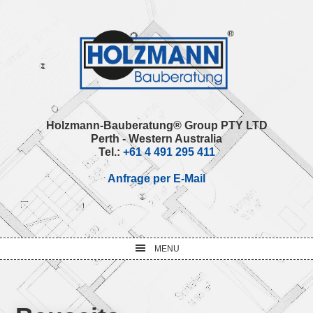
Skip
Skip
Skip
Skip
to
to
to
to
primary
main
primary
footer
navigation
content
sidebar
Holzmann-Bauberatung® Group PTY LTD
Perth - Western Australia
Tel.:
+61 4 491 295 411
Anfrage per E-Mail
MENU