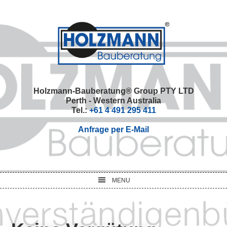
Skip
Skip
Skip
Skip
to
to
to
to
primary
main
primary
footer
navigation
content
sidebar
Holzmann-Bauberatung® Group PTY LTD
Perth - Western Australia
Tel.:
+61 4 491 295 411
Anfrage per E-Mail
MENU