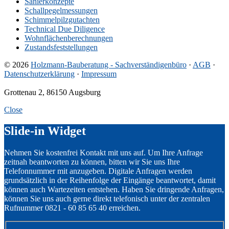
Sanierkonzepte
Schallpegelmessungen
Schimmelpilzgutachten
Technical Due Diligence
Wohnflächenberechnungen
Zustandsfeststellungen
© 2026
Holzmann-Bauberatung - Sachverständigenbüro
·
AGB
·
Datenschutzerklärung
·
Impressum
Grottenau 2, 86150 Augsburg
Close
Slide-in Widget
Nehmen Sie kostenfrei Kontakt mit uns auf. Um Ihre Anfrage
zeitnah beantworten zu können, bitten wir Sie uns Ihre
Telefonnummer mit anzugeben. Digitale Anfragen werden
grundsätzlich in der Reihenfolge der Eingänge beantwortet, damit
können auch Wartezeiten entstehen. Haben Sie dringende Anfragen,
können Sie uns auch gerne direkt telefonisch unter der zentralen
Rufnummer 0821 - 60 85 65 40 erreichen.