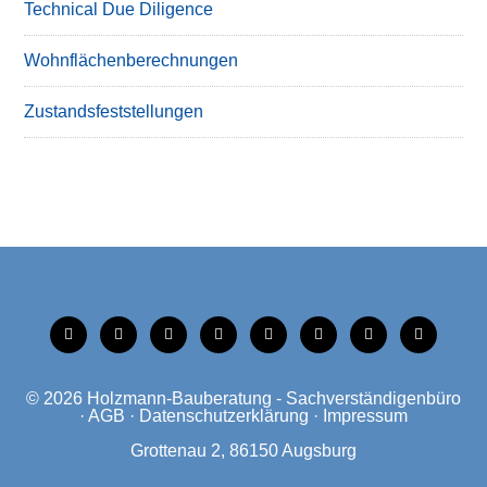
Technical Due Diligence
Wohnflächenberechnungen
Zustandsfeststellungen
tiktok
instagram
facebook
linkedin
xing
linkedin
mobile
mail
© 2026
Holzmann-Bauberatung - Sachverständigenbüro
·
AGB
·
Datenschutzerklärung
·
Impressum
Grottenau 2, 86150 Augsburg