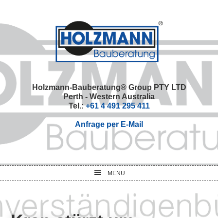
Skip
Skip
Skip
Skip
to
to
to
to
primary
main
primary
footer
navigation
content
sidebar
Holzmann-Bauberatung® Group PTY LTD
Perth - Western Australia
Tel.:
+61 4 491 295 411
Anfrage per E-Mail
MENU