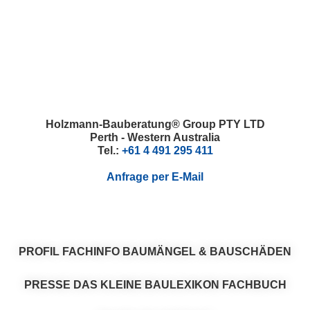
Skip
Skip
Skip
Skip
to
to
to
to
primary
main
primary
footer
navigation
content
sidebar
Holzmann-Bauberatung® Group PTY LTD
Perth - Western Australia
Tel.:
+61 4 491 295 411
Anfrage per E-Mail
PROFIL
FACHINFO
BAUMÄNGEL & BAUSCHÄDEN
PRESSE
DAS KLEINE BAULEXIKON
FACHBUCH