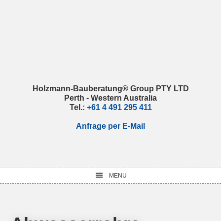
Skip
Skip
Skip
Skip
to
to
to
to
primary
main
primary
footer
navigation
content
sidebar
Holzmann-Bauberatung® Group PTY LTD
Perth - Western Australia
Tel.:
+61 4 491 295 411
Anfrage per E-Mail
MENU