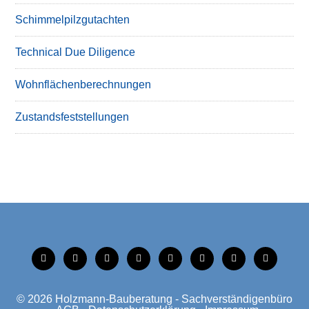
Schimmelpilzgutachten
Technical Due Diligence
Wohnflächenberechnungen
Zustandsfeststellungen
tiktok
instagram
facebook
linkedin
xing
linkedin
mobile
mail
© 2026
Holzmann-Bauberatung - Sachverständigenbüro