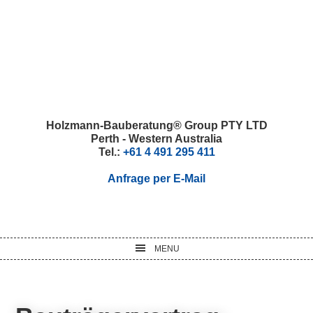
Skip
Skip
Skip
Skip
to
to
to
to
primary
main
primary
footer
navigation
content
sidebar
Holzmann-Bauberatung® Group PTY LTD
Perth - Western Australia
Tel.:
+61 4 491 295 411
Anfrage per E-Mail
MENU