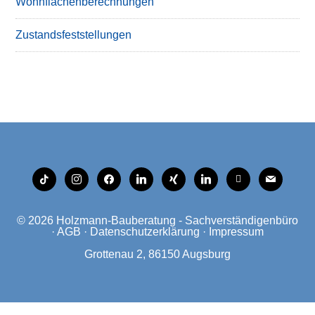
Wohnflächenberechnungen
Zustandsfeststellungen
tiktok
instagram
facebook
linkedin
xing
linkedin
mobile
mail
© 2026
Holzmann-Bauberatung - Sachverständigenbüro
·
AGB
·
Datenschutzerklärung
·
Impressum
Grottenau 2, 86150 Augsburg