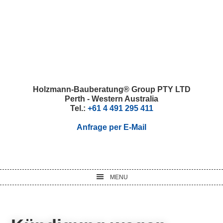
Skip
Skip
Skip
Skip
to
to
to
to
primary
main
primary
footer
navigation
content
sidebar
Holzmann-Bauberatung® Group PTY LTD
Perth - Western Australia
Tel.:
+61 4 491 295 411
Anfrage per E-Mail
MENU