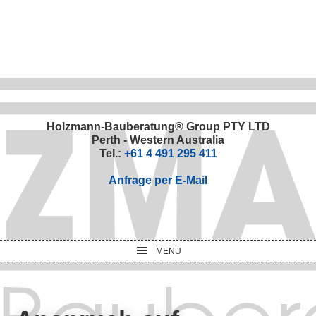
Skip
Skip
Skip
Skip
to
to
to
to
primary
main
primary
footer
navigation
content
sidebar
Holzmann-Bauberatung® Group PTY LTD
Perth - Western Australia
Tel.:
+61 4 491 295 411
Anfrage per E-Mail
MENU