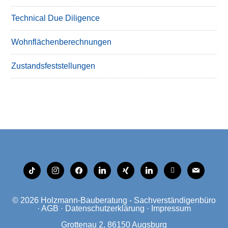
Technical Due Diligence
Wohnflächenberechnungen
Zustandsfeststellungen
tiktok
instagram
facebook
linkedin
xing
linkedin
mobile
mail
© 2026
Holzmann-Bauberatung - Sachverständigenbüro
·
AGB
·
Datenschutzerklärung
·
Impressum
Grottenau 2, 86150 Augsburg