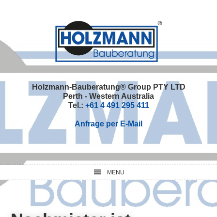
Skip
Skip
Skip
Skip
to
to
to
to
primary
main
primary
footer
navigation
content
sidebar
Holzmann-Bauberatung® Group PTY LTD
Perth - Western Australia
Tel.:
+61 4 491 295 411
Anfrage per E-Mail
MENU