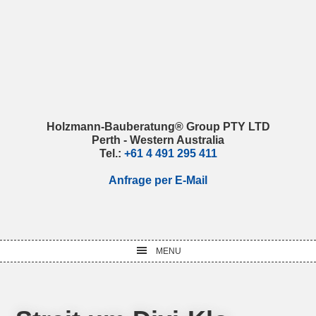
Skip
Skip
Skip
Skip
to
to
to
to
primary
main
primary
footer
navigation
content
sidebar
Holzmann-Bauberatung® Group PTY LTD
Perth - Western Australia
Tel.:
+61 4 491 295 411
Anfrage per E-Mail
MENU