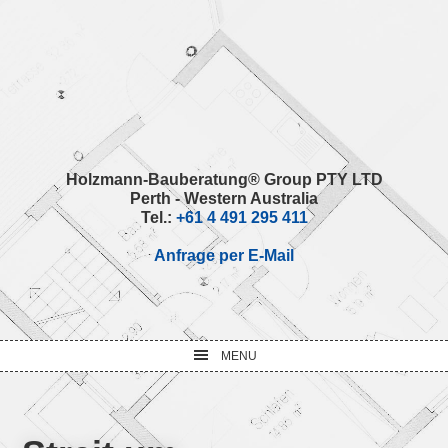
Skip
Skip
Skip
Skip
to
to
to
to
primary
main
primary
footer
navigation
content
sidebar
Holzmann-Bauberatung® Group PTY LTD
Perth - Western Australia
Tel.:
+61 4 491 295 411
Anfrage per E-Mail
MENU