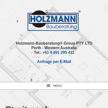
Skip
Skip
Skip
Skip
to
to
to
to
primary
main
primary
footer
navigation
content
sidebar
Holzmann-Bauberatung® Group PTY LTD
Perth - Western Australia
Tel.:
+61 4 491 295 411
Anfrage per E-Mail
MENU