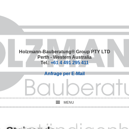
Skip
Skip
Skip
Skip
to
to
to
to
primary
main
primary
footer
navigation
content
sidebar
Holzmann-Bauberatung® Group PTY LTD
Perth - Western Australia
Tel.:
+61 4 491 295 411
Anfrage per E-Mail
MENU