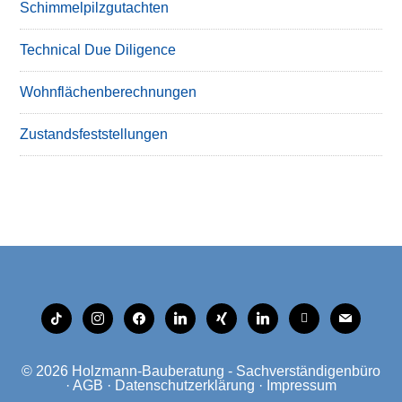
Schimmelpilzgutachten
Technical Due Diligence
Wohnflächenberechnungen
Zustandsfeststellungen
tiktok
instagram
facebook
linkedin
xing
linkedin
mobile
mail
© 2026
Holzmann-Bauberatung - Sachverständigenbüro
·
AGB
·
Datenschutzerklärung
·
Impressum