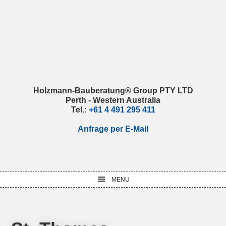
Skip
Skip
Skip
Skip
to
to
to
to
primary
main
primary
footer
navigation
content
sidebar
Holzmann-Bauberatung® Group PTY LTD
Perth - Western Australia
Tel.:
+61 4 491 295 411
Anfrage per E-Mail
MENU