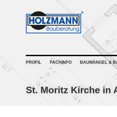
Skip
Skip
Skip
Skip
to
to
to
to
primary
main
primary
footer
navigation
content
sidebar
PROFIL
FACHINFO
BAUMÄNGEL & 
St. Moritz Kirche in