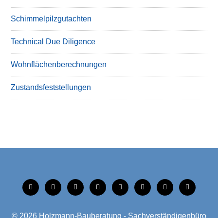
Schimmelpilzgutachten
Technical Due Diligence
Wohnflächenberechnungen
Zustandsfeststellungen
tiktok
instagram
facebook
linkedin
xing
linkedin
mobile
mail
© 2026
Holzmann-Bauberatung - Sachverständigenbüro