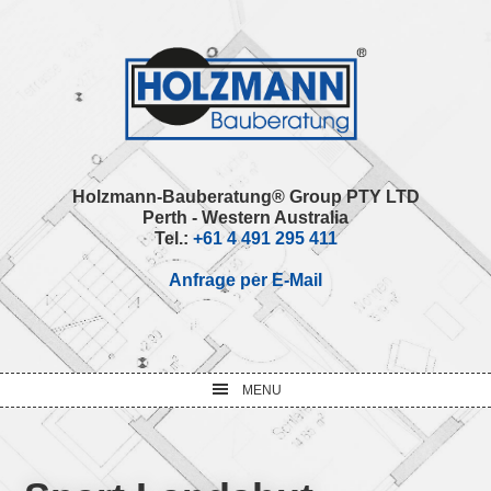
Skip
Skip
Skip
Skip
to
to
to
to
primary
main
primary
footer
navigation
content
sidebar
Holzmann-Bauberatung® Group PTY LTD
Perth - Western Australia
Tel.:
+61 4 491 295 411
Anfrage per E-Mail
MENU