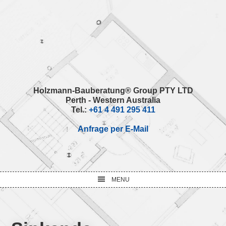
Skip
Skip
Skip
Skip
to
to
to
to
primary
main
primary
footer
navigation
content
sidebar
Holzmann-Bauberatung® Group PTY LTD
Perth - Western Australia
Tel.:
+61 4 491 295 411
Anfrage per E-Mail
MENU